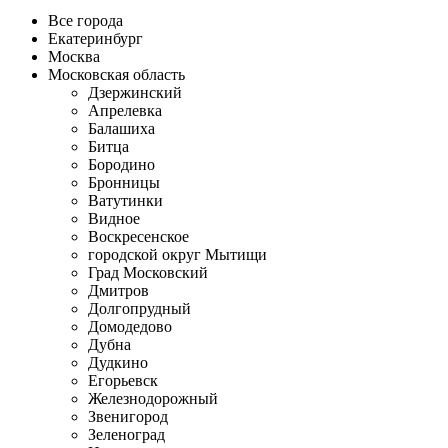
Все города
Екатеринбург
Москва
Московская область
Дзержинский
Апрелевка
Балашиха
Битца
Бородино
Бронницы
Ватутинки
Видное
Воскресенское
городской округ Мытищи
Град Московский
Дмитров
Долгопрудный
Домодедово
Дубна
Дудкино
Егорьевск
Железнодорожный
Звенигород
Зеленоград