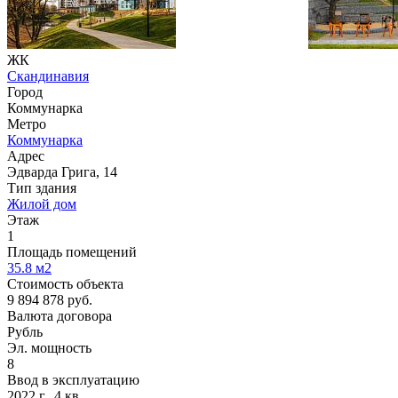
ЖК
Скандинавия
Город
Коммунарка
Метро
Коммунарка
Адрес
Эдварда Грига, 14
Тип здания
Жилой дом
Этаж
1
Площадь помещений
35.8
м2
Стоимость объекта
9 894 878
руб.
Валюта договора
Рубль
Эл. мощность
8
Ввод в эксплуатацию
2022 г., 4 кв.