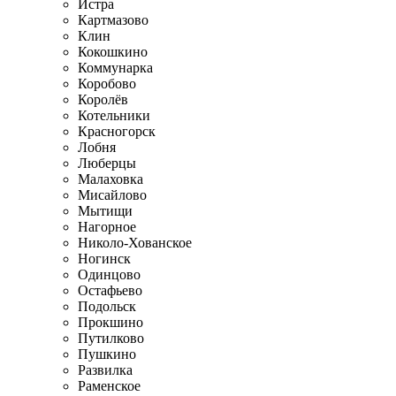
Истра
Картмазово
Клин
Кокошкино
Коммунарка
Коробово
Королёв
Котельники
Красногорск
Лобня
Люберцы
Малаховка
Мисайлово
Мытищи
Нагорное
Николо-Хованское
Ногинск
Одинцово
Остафьево
Подольск
Прокшино
Путилково
Пушкино
Развилка
Раменское