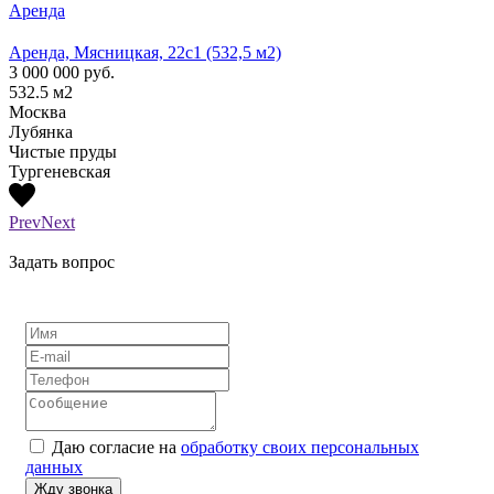
Аренда
Арен
Аренда, Мясницкая, 22с1 (532,5 м2)
Аренд
3 000 000
руб.
1 300
532.5
м2
210
м
Москва
Моск
Лубянка
Лубя
Чистые пруды
Тургеневская
Prev
Next
Задать вопрос
Даю согласие на
обработку своих персональных
данных