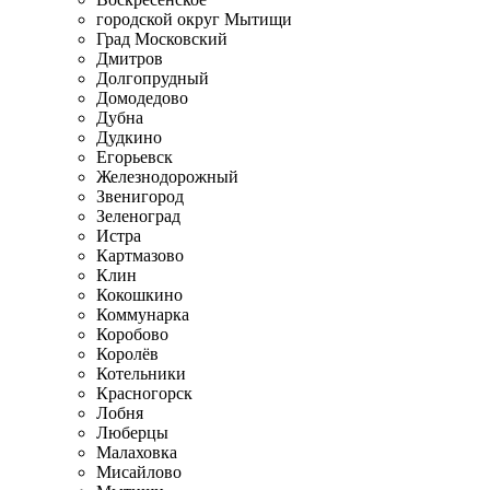
городской округ Мытищи
Град Московский
Дмитров
Долгопрудный
Домодедово
Дубна
Дудкино
Егорьевск
Железнодорожный
Звенигород
Зеленоград
Истра
Картмазово
Клин
Кокошкино
Коммунарка
Коробово
Королёв
Котельники
Красногорск
Лобня
Люберцы
Малаховка
Мисайлово