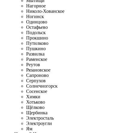
Мытищи
Нагорное
Николо-Хованское
Ногинск
Одинцово
Остафьево
Подольск
Прокшино
Путилково
Пушкино
Развилка
Раменское
Реутов
Рязановское
Сапроново
Серпухов
Солнечногорск
Сосенское
Химки
Хотьково
Щёлково
Щербинка
Электросталь
Электроугли
Ям