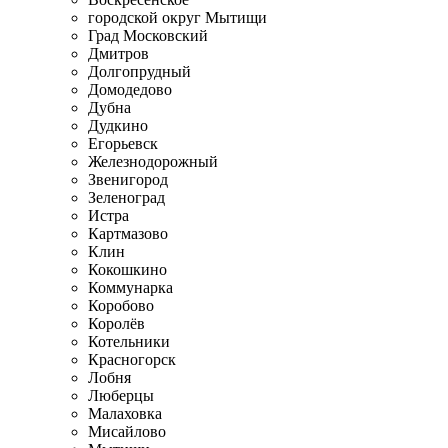
городской округ Мытищи
Град Московский
Дмитров
Долгопрудный
Домодедово
Дубна
Дудкино
Егорьевск
Железнодорожный
Звенигород
Зеленоград
Истра
Картмазово
Клин
Кокошкино
Коммунарка
Коробово
Королёв
Котельники
Красногорск
Лобня
Люберцы
Малаховка
Мисайлово