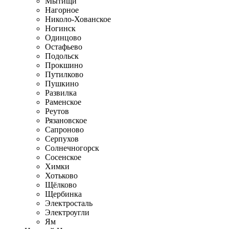
Мытищи
Нагорное
Николо-Хованское
Ногинск
Одинцово
Остафьево
Подольск
Прокшино
Путилково
Пушкино
Развилка
Раменское
Реутов
Рязановское
Сапроново
Серпухов
Солнечногорск
Сосенское
Химки
Хотьково
Щёлково
Щербинка
Электросталь
Электроугли
Ям