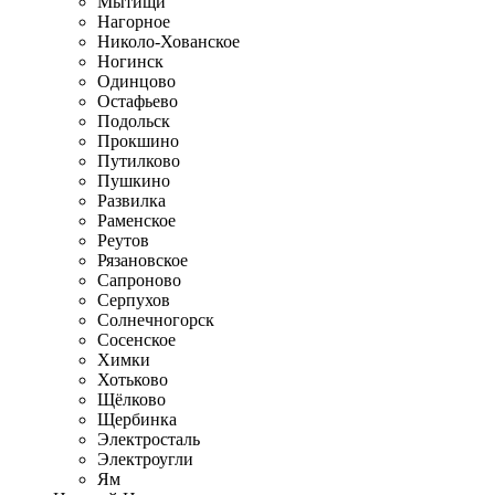
Мытищи
Нагорное
Николо-Хованское
Ногинск
Одинцово
Остафьево
Подольск
Прокшино
Путилково
Пушкино
Развилка
Раменское
Реутов
Рязановское
Сапроново
Серпухов
Солнечногорск
Сосенское
Химки
Хотьково
Щёлково
Щербинка
Электросталь
Электроугли
Ям