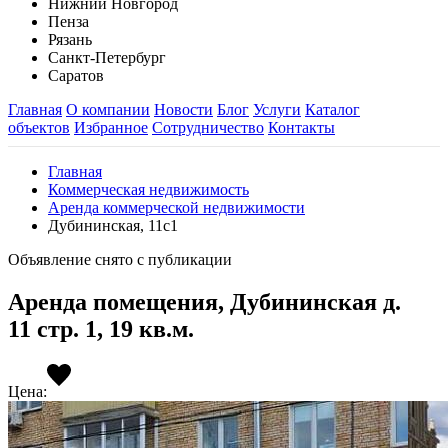
Нижний Новгород
Пенза
Рязань
Санкт-Петербург
Саратов
Главная
О компании
Новости
Блог
Услуги
Каталог
объектов
Избранное
Сотрудничество
Контакты
Главная
Коммерческая недвижимость
Аренда коммерческой недвижимости
Дубининская, 11с1
Объявление снято с публикации
Аренда помещения, Дубининская д.
11 стр. 1, 19 кв.м.
Цена: