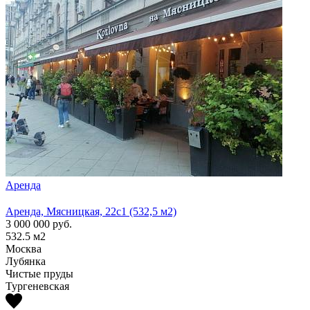
Аренда
Арен
Аренда, Мясницкая, 22с1 (532,5 м2)
Аренд
3 000 000
руб.
1 300
532.5
м2
210
м
Москва
Моск
Лубянка
Лубя
Чистые пруды
Тургеневская