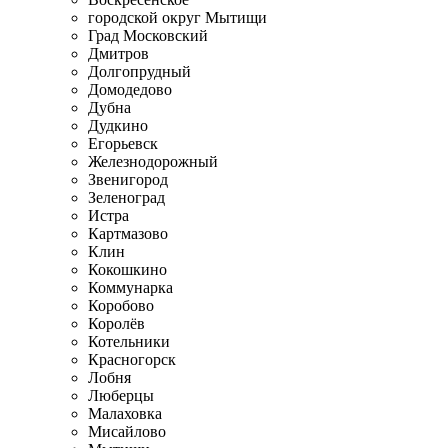
городской округ Мытищи
Град Московский
Дмитров
Долгопрудный
Домодедово
Дубна
Дудкино
Егорьевск
Железнодорожный
Звенигород
Зеленоград
Истра
Картмазово
Клин
Кокошкино
Коммунарка
Коробово
Королёв
Котельники
Красногорск
Лобня
Люберцы
Малаховка
Мисайлово