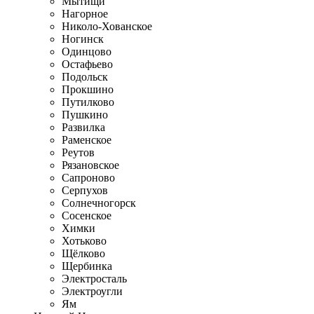
Мытищи
Нагорное
Николо-Хованское
Ногинск
Одинцово
Остафьево
Подольск
Прокшино
Путилково
Пушкино
Развилка
Раменское
Реутов
Рязановское
Сапроново
Серпухов
Солнечногорск
Сосенское
Химки
Хотьково
Щёлково
Щербинка
Электросталь
Электроугли
Ям