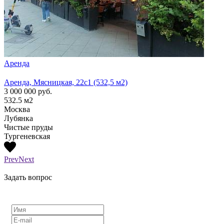
Аренда
Арен
Аренда, Мясницкая, 22с1 (532,5 м2)
Аренд
3 000 000
руб.
1 300
532.5
м2
210
м
Москва
Моск
Лубянка
Лубя
Чистые пруды
Тургеневская
Prev
Next
Задать вопрос