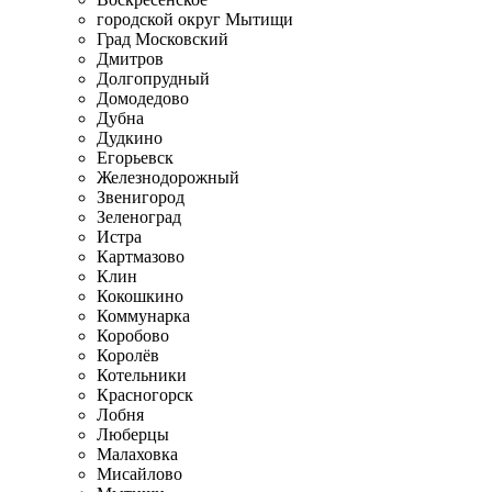
городской округ Мытищи
Град Московский
Дмитров
Долгопрудный
Домодедово
Дубна
Дудкино
Егорьевск
Железнодорожный
Звенигород
Зеленоград
Истра
Картмазово
Клин
Кокошкино
Коммунарка
Коробово
Королёв
Котельники
Красногорск
Лобня
Люберцы
Малаховка
Мисайлово