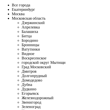
Все города
Екатеринбург
Москва
Московская область
Дзержинский
Апрелевка
Балашиха
Битца
Бородино
Бронницы
Ватутинки
Видное
Воскресенское
городской округ Мытищи
Град Московский
Дмитров
Долгопрудный
Домодедово
Дубна
Дудкино
Егорьевск
Железнодорожный
Звенигород
Зеленоград