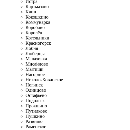
Истра
Картмазово
Клин
Кокошкино
Коммунарка
Коробово
Королёв
Котельники
Красногорск
Лобня
Люберцы
Малаховка
Мисайлово
Мытищи
Нагорное
Николо-Хованское
Ногинск
Одинцово
Остафьево
Подольск
Прокшино
Путилково
Пушкино
Развилка
Раменское