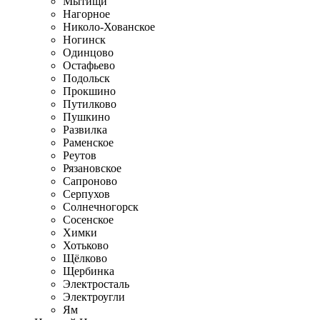
Мытищи
Нагорное
Николо-Хованское
Ногинск
Одинцово
Остафьево
Подольск
Прокшино
Путилково
Пушкино
Развилка
Раменское
Реутов
Рязановское
Сапроново
Серпухов
Солнечногорск
Сосенское
Химки
Хотьково
Щёлково
Щербинка
Электросталь
Электроугли
Ям