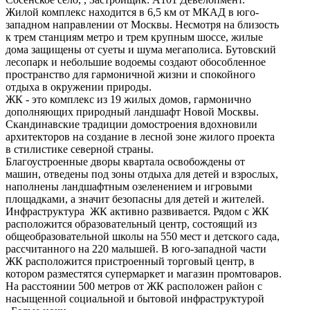
Жилой комплекс находится в 6,5 км от МКАД в юго-
западном направлении от Москвы. Несмотря на близость
к трем станциям метро и трем крупным шоссе, жилые
дома защищены от суеты и шума мегаполиса. Бутовский
лесопарк и небольшие водоемы создают обособленное
пространство для гармоничной жизни и спокойного
отдыха в окружении природы.
ЖК - это комплекс из 19 жилых домов, гармонично
дополняющих природный ландшафт Новой Москвы.
Скандинавские традиции домостроения вдохновили
архитекторов на создание в лесной зоне жилого проекта
в стилистике северной страны.
Благоустроенные дворы квартала освобождены от
машин, отведены под зоны отдыха для детей и взрослых,
наполнены ландшафтным озеленением и игровыми
площадками, а значит безопасны для детей и жителей.
Инфраструктура ЖК активно развивается. Рядом с ЖК
расположится образовательный центр, состоящий из
общеобразовательной школы на 550 мест и детского сада,
рассчитанного на 220 малышей. В юго-западной части
ЖК расположится пристроенный торговый центр, в
котором разместятся супермаркет и магазин промтоваров.
На расстоянии 500 метров от ЖК расположен район с
насыщенной социальной и бытовой инфраструктурой