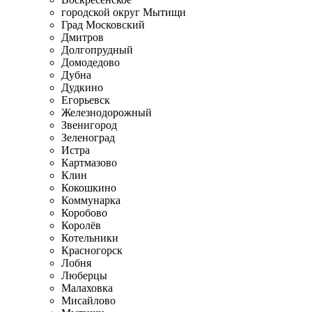
городской округ Мытищи
Град Московский
Дмитров
Долгопрудный
Домодедово
Дубна
Дудкино
Егорьевск
Железнодорожный
Звенигород
Зеленоград
Истра
Картмазово
Клин
Кокошкино
Коммунарка
Коробово
Королёв
Котельники
Красногорск
Лобня
Люберцы
Малаховка
Мисайлово