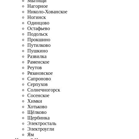
Мытищи
Нагорное
Николо-Хованское
Ногинск
Одинцово
Остафьево
Подольск
Прокшино
Путилково
Пушкино
Развилка
Раменское
Реутов
Рязановское
Сапроново
Серпухов
Солнечногорск
Сосенское
Химки
Хотьково
Щёлково
Щербинка
Электросталь
Электроугли
Ям