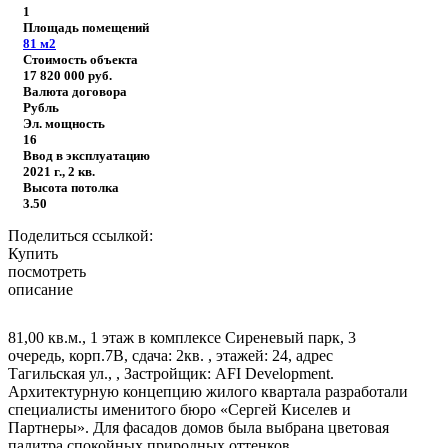
1
Площадь помещений
81
м2
Стоимость объекта
17 820 000
руб.
Валюта договора
Рубль
Эл. мощность
16
Ввод в эксплуатацию
2021 г., 2 кв.
Высота потолка
3.50
Поделиться ссылкой:
Купить
посмотреть
описание
81,00 кв.м., 1 этаж в комплексе Сиреневый парк, 3
очередь, корп.7В, сдача: 2кв. , этажей: 24, адрес
Тагильская ул., , Застройщик: AFI Development.
Архитектурную концепцию жилого квартала разработали
специалисты именитого бюро «Сергей Киселев и
Партнеры». Для фасадов домов была выбрана цветовая
палитра спокойных природных оттенков.