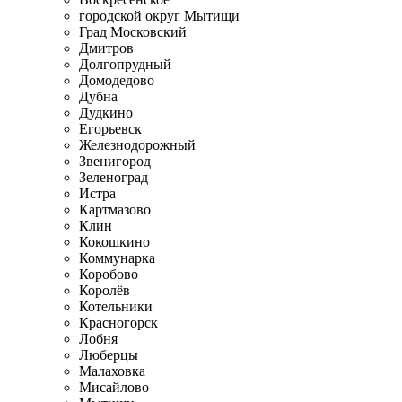
городской округ Мытищи
Град Московский
Дмитров
Долгопрудный
Домодедово
Дубна
Дудкино
Егорьевск
Железнодорожный
Звенигород
Зеленоград
Истра
Картмазово
Клин
Кокошкино
Коммунарка
Коробово
Королёв
Котельники
Красногорск
Лобня
Люберцы
Малаховка
Мисайлово