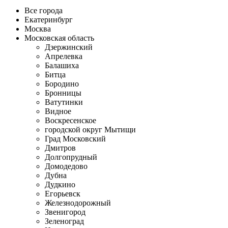
Все города
Екатеринбург
Москва
Московская область
Дзержинский
Апрелевка
Балашиха
Битца
Бородино
Бронницы
Ватутинки
Видное
Воскресенское
городской округ Мытищи
Град Московский
Дмитров
Долгопрудный
Домодедово
Дубна
Дудкино
Егорьевск
Железнодорожный
Звенигород
Зеленоград