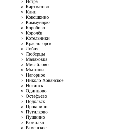
Истра
Картмазово
Клин
Кокошкино
Коммунарка
Коробово
Королёв
Котельники
Красногорск
Лобня
Люберцы
Малаховка
Мисайлово
Мытищи
Нагорное
Николо-Хованское
Ногинск
Одинцово
Остафьево
Подольск
Прокшино
Путилково
Пушкино
Развилка
Раменское