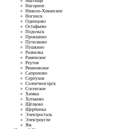
Мытищи
Нагорное
Николо-Хованское
Ногинск
Одинцово
Остафьево
Подольск
Прокшино
Путилково
Пушкино
Развилка
Раменское
Реутов
Рязановское
Сапроново
Серпухов
Солнечногорск
Сосенское
Химки
Хотьково
Щёлково
Щербинка
Электросталь
Электроугли
Ям