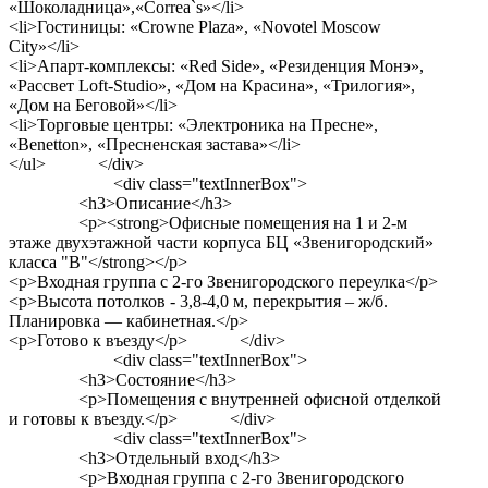
«Шоколадница»,«Correa`s»</li>
<li>Гостиницы: «Crowne Plaza», «Novotel Moscow
City»</li>
<li>Апарт-комплексы: «Red Side», «Резиденция Монэ»,
«Рассвет Loft-Studio», «Дом на Красина», «Трилогия»,
«Дом на Беговой»</li>
<li>Торговые центры: «Электроника на Пресне»,
«Benetton», «Пресненская застава»</li>
</ul> </div>
<div class="textInnerBox">
<h3>Описание</h3>
<p><strong>Офисные помещения на 1 и 2-м
этаже двухэтажной части корпуса БЦ «Звенигородский»
класса "В"</strong></p>
<p>Входная группа с 2-го Звенигородского переулка</p>
<p>Высота потолков - 3,8-4,0 м, перекрытия – ж/б.
Планировка — кабинетная.</p>
<p>Готово к въезду</p> </div>
<div class="textInnerBox">
<h3>Состояние</h3>
<p>Помещения с внутренней офисной отделкой
и готовы к въезду.</p> </div>
<div class="textInnerBox">
<h3>Отдельный вход</h3>
<p>Входная группа с 2-го Звенигородского