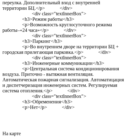
переулка. Дополнительный вход с внутренней
территории БЦ.</p> </div>
<div class="textInnerBox">
<h3>Режим работы</h3>
<p>Возможность круглосуточного режима
работы–«24 часа»</p> </div>
<div class="textInnerBox">
<h3>Паркинг</h3>
<p>Во внутреннем дворе на территории БЦ +
городская прилегающая парковка.</p> </div>
<div class="textInnerBox">
<h3>Инженерные коммуникации</h3>
<p>Центральная система кондиционирования
воздуха. Приточно - вытяжная вентиляция.
Автоматическая пожарная сигнализация. Автоматицация
и диспетчеризация инженерных систем. Регулируемая
система отопления.</p> </div>
<div class="textInnerBox">
<h3>Обременения</h3>
<p>Нет</p> </div>
На карте