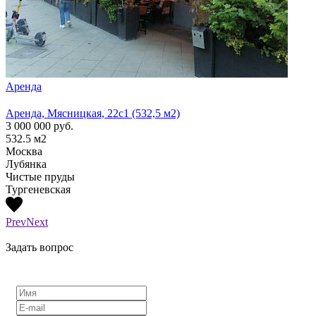
Аренда
Арен
Аренда, Мясницкая, 22с1 (532,5 м2)
Аренд
3 000 000
руб.
1 300
532.5
м2
210
м
Москва
Моск
Лубянка
Лубя
Чистые пруды
Тургеневская
Prev
Next
Задать вопрос