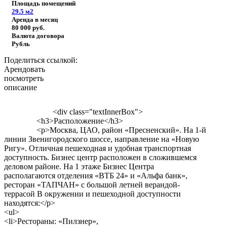
Площадь помещений
29.5
м2
Аренда в месяц
80 000
руб.
Валюта договора
Рубль
Поделиться ссылкой:
Арендовать
посмотреть
описание
<div class="textInnerBox">
<h3>Расположение</h3>
<p>Москва, ЦАО, район «Пресненский». На 1-й
линии Звенигородского шоссе, направление на «Новую
Ригу». Отличная пешеходная и удобная транспортная
доступность. Бизнес центр расположен в сложившемся
деловом районе. На 1 этаже Бизнес Центра
располагаются отделения «ВТБ 24» и «Альфа банк»,
ресторан «ТАПЧАН» с большой летней верандой-
террасой В окружении и пешеходной доступности
находятся:</p>
<ul>
<li>Рестораны: «Пилзнер»,