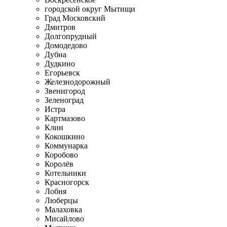
городской округ Мытищи
Град Московский
Дмитров
Долгопрудный
Домодедово
Дубна
Дудкино
Егорьевск
Железнодорожный
Звенигород
Зеленоград
Истра
Картмазово
Клин
Кокошкино
Коммунарка
Коробово
Королёв
Котельники
Красногорск
Лобня
Люберцы
Малаховка
Мисайлово