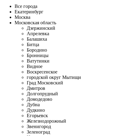
Все города
Екатеринбург
Москва
Московская область
Дзержинский
Апрелевка
Балашиха
Битца
Бородино
Бронницы
Ватутинки
Видное
Воскресенское
городской округ Мытищи
Град Московский
Дмитров
Долгопрудный
Домодедово
Дубна
Дудкино
Егорьевск
Железнодорожный
Звенигород
Зеленоград