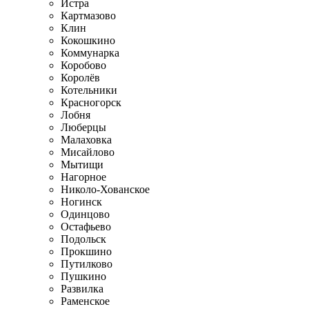
Истра
Картмазово
Клин
Кокошкино
Коммунарка
Коробово
Королёв
Котельники
Красногорск
Лобня
Люберцы
Малаховка
Мисайлово
Мытищи
Нагорное
Николо-Хованское
Ногинск
Одинцово
Остафьево
Подольск
Прокшино
Путилково
Пушкино
Развилка
Раменское