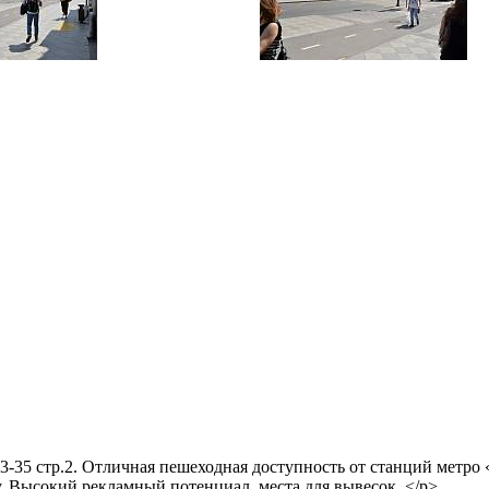
тр.2. Отличная пешеходная доступность от станций метро «Но
ку. Высокий рекламный потенциал, места для вывесок. </p> 