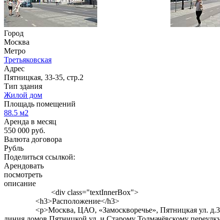
Город
Москва
Метро
Третьяковская
Адрес
Пятницкая, 33-35, стр.2
Тип здания
Жилой дом
Площадь помещений
88.5
м2
Аренда в месяц
550 000
руб.
Валюта договора
Рубль
Поделиться ссылкой:
Арендовать
посмотреть
описание
<div class="textInnerBox">
<h3>Расположение</h3>
<p>Москва, ЦАО, «Замоскворечье», Пятницкая ул. д.33-35 с
линия домов Пятницкой ул. и Старому Толмачёвскому переул