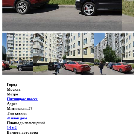
Город
Москва
Метро
Пятницкое шоссе
Адрес
Митинская, 57
Тип здания
Жилой дом
Площадь помещений
14
м2
Валюта договора