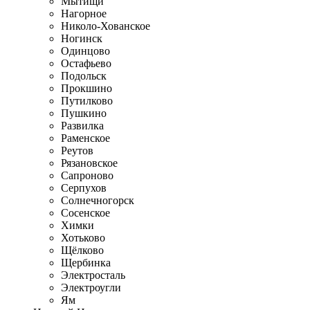
Мытищи
Нагорное
Николо-Хованское
Ногинск
Одинцово
Остафьево
Подольск
Прокшино
Путилково
Пушкино
Развилка
Раменское
Реутов
Рязановское
Сапроново
Серпухов
Солнечногорск
Сосенское
Химки
Хотьково
Щёлково
Щербинка
Электросталь
Электроугли
Ям