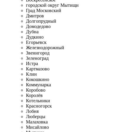
городской округ Мытищи
Град Московский
Дмитров
Долгопрудный
Домодедово
Дубна
Дудкино
Егорьевск
Железнодорожный
Звенигород
Зеленоград
Истра
Картмазово
Клин
Кокошкино
Коммунарка
Коробово
Королёв
Котельники
Красногорск
Лобня
Люберцы
Малаховка
Мисайлово