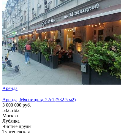
Аренда
Арен
Аренда, Мясницкая, 22с1 (532,5 м2)
Аренд
3 000 000
руб.
1 300
532.5
м2
210
м
Москва
Моск
Лубянка
Лубя
Чистые пруды
Тургеневская