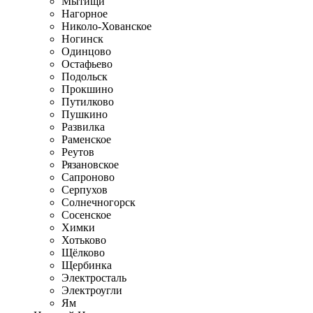
Мытищи
Нагорное
Николо-Хованское
Ногинск
Одинцово
Остафьево
Подольск
Прокшино
Путилково
Пушкино
Развилка
Раменское
Реутов
Рязановское
Сапроново
Серпухов
Солнечногорск
Сосенское
Химки
Хотьково
Щёлково
Щербинка
Электросталь
Электроугли
Ям