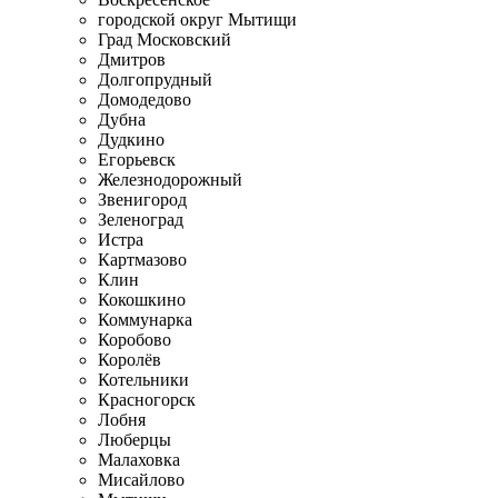
городской округ Мытищи
Град Московский
Дмитров
Долгопрудный
Домодедово
Дубна
Дудкино
Егорьевск
Железнодорожный
Звенигород
Зеленоград
Истра
Картмазово
Клин
Кокошкино
Коммунарка
Коробово
Королёв
Котельники
Красногорск
Лобня
Люберцы
Малаховка
Мисайлово