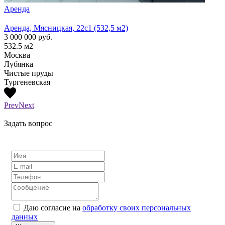
Аренда
Арен
Аренда, Мясницкая, 22с1 (532,5 м2)
Аренд
3 000 000
руб.
1 300
532.5
м2
210
м
Москва
Моск
Лубянка
Лубя
Чистые пруды
Тургеневская
Prev
Next
Задать вопрос
Даю согласие на
обработку своих персональных
данных