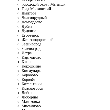
городской округ Мытищи
Град Московский
Дмитров
Долгопрудный
Домодедово
Дубна
Дудкино
Егорьевск
Железнодорожный
Звенигород
Зеленоград
Истра
Картмазово
Клин
Кокошкино
Коммунарка
Коробово
Королёв
Котельники
Красногорск
Лобня
Люберцы
Малаховка
Мисайлово