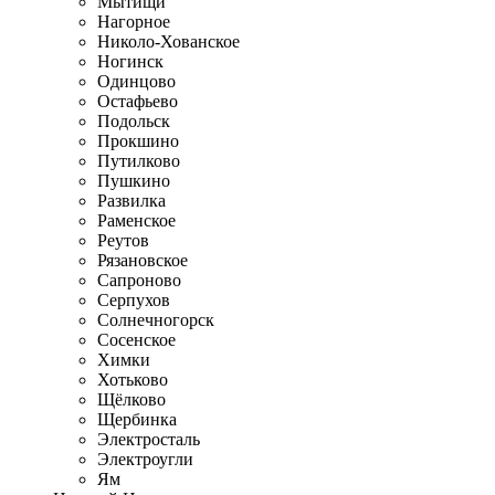
Мытищи
Нагорное
Николо-Хованское
Ногинск
Одинцово
Остафьево
Подольск
Прокшино
Путилково
Пушкино
Развилка
Раменское
Реутов
Рязановское
Сапроново
Серпухов
Солнечногорск
Сосенское
Химки
Хотьково
Щёлково
Щербинка
Электросталь
Электроугли
Ям