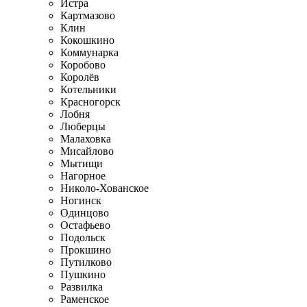
Истра
Картмазово
Клин
Кокошкино
Коммунарка
Коробово
Королёв
Котельники
Красногорск
Лобня
Люберцы
Малаховка
Мисайлово
Мытищи
Нагорное
Николо-Хованское
Ногинск
Одинцово
Остафьево
Подольск
Прокшино
Путилково
Пушкино
Развилка
Раменское