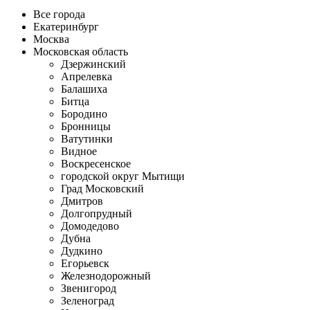
Все города
Екатеринбург
Москва
Московская область
Дзержинский
Апрелевка
Балашиха
Битца
Бородино
Бронницы
Ватутинки
Видное
Воскресенское
городской округ Мытищи
Град Московский
Дмитров
Долгопрудный
Домодедово
Дубна
Дудкино
Егорьевск
Железнодорожный
Звенигород
Зеленоград