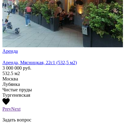
Аренда
Арен
Аренда, Мясницкая, 22с1 (532,5 м2)
Аренд
3 000 000
руб.
1 300
532.5
м2
210
м
Москва
Моск
Лубянка
Лубя
Чистые пруды
Тургеневская
Prev
Next
Задать вопрос