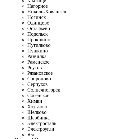
Мытищи
Нагорное
Николо-Хованское
Ногинск
Одинцово
Остафьево
Подольск
Прокшино
Путилково
Пушкино
Развилка
Раменское
Реутов
Рязановское
Сапроново
Серпухов
Солнечногорск
Сосенское
Химки
Хотьково
Щёлково
Щербинка
Электросталь
Электроугли
Ям