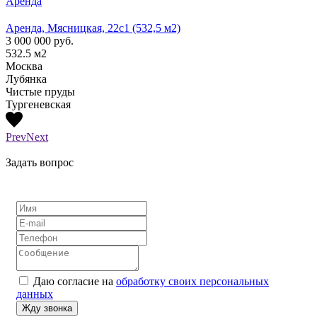
Аренда
Арен
Аренда, Мясницкая, 22с1 (532,5 м2)
Аренд
3 000 000
руб.
1 300
532.5
м2
210
м
Москва
Моск
Лубянка
Лубя
Чистые пруды
Тургеневская
Prev
Next
Задать вопрос
Даю согласие на
обработку своих персональных
данных