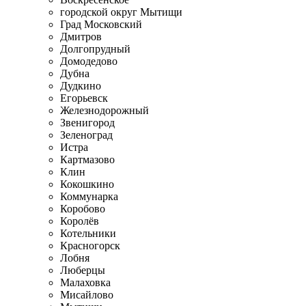
городской округ Мытищи
Град Московский
Дмитров
Долгопрудный
Домодедово
Дубна
Дудкино
Егорьевск
Железнодорожный
Звенигород
Зеленоград
Истра
Картмазово
Клин
Кокошкино
Коммунарка
Коробово
Королёв
Котельники
Красногорск
Лобня
Люберцы
Малаховка
Мисайлово