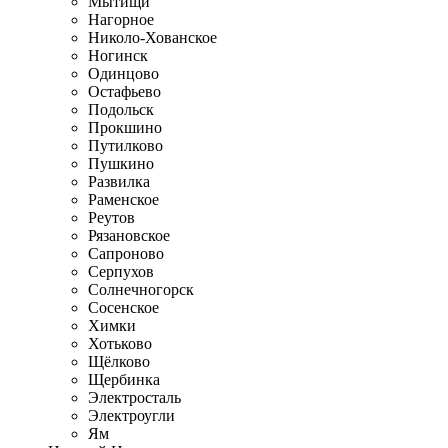
Мытищи
Нагорное
Николо-Хованское
Ногинск
Одинцово
Остафьево
Подольск
Прокшино
Путилково
Пушкино
Развилка
Раменское
Реутов
Рязановское
Сапроново
Серпухов
Солнечногорск
Сосенское
Химки
Хотьково
Щёлково
Щербинка
Электросталь
Электроугли
Ям