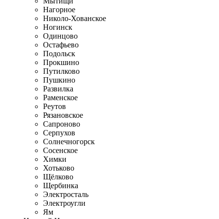
Мытищи
Нагорное
Николо-Хованское
Ногинск
Одинцово
Остафьево
Подольск
Прокшино
Путилково
Пушкино
Развилка
Раменское
Реутов
Рязановское
Сапроново
Серпухов
Солнечногорск
Сосенское
Химки
Хотьково
Щёлково
Щербинка
Электросталь
Электроугли
Ям