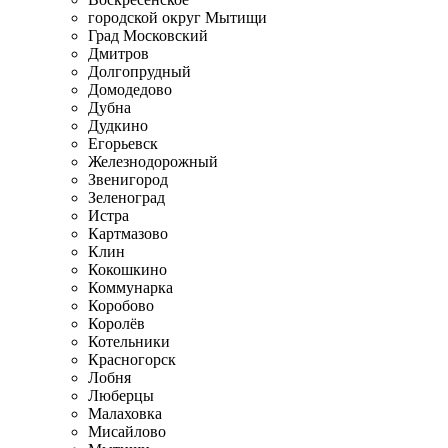
городской округ Мытищи
Град Московский
Дмитров
Долгопрудный
Домодедово
Дубна
Дудкино
Егорьевск
Железнодорожный
Звенигород
Зеленоград
Истра
Картмазово
Клин
Кокошкино
Коммунарка
Коробово
Королёв
Котельники
Красногорск
Лобня
Люберцы
Малаховка
Мисайлово