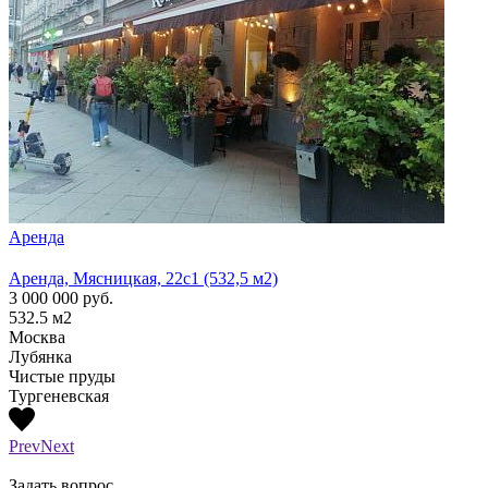
Аренда
Арен
Аренда, Мясницкая, 22с1 (532,5 м2)
Аренд
3 000 000
руб.
1 300
532.5
м2
210
м
Москва
Моск
Лубянка
Лубя
Чистые пруды
Тургеневская
Prev
Next
Задать вопрос