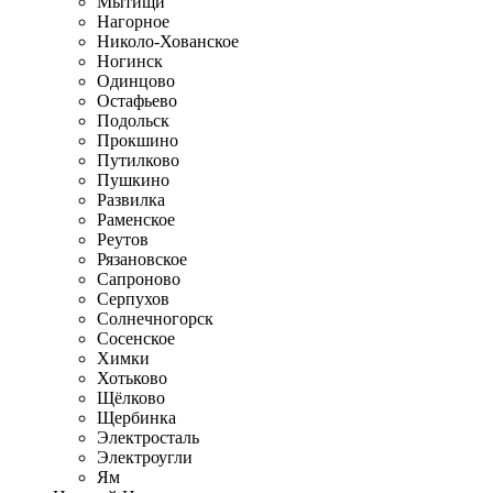
Мытищи
Нагорное
Николо-Хованское
Ногинск
Одинцово
Остафьево
Подольск
Прокшино
Путилково
Пушкино
Развилка
Раменское
Реутов
Рязановское
Сапроново
Серпухов
Солнечногорск
Сосенское
Химки
Хотьково
Щёлково
Щербинка
Электросталь
Электроугли
Ям