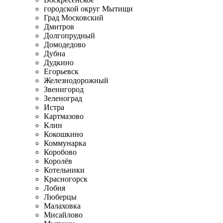
городской округ Мытищи
Град Московский
Дмитров
Долгопрудный
Домодедово
Дубна
Дудкино
Егорьевск
Железнодорожный
Звенигород
Зеленоград
Истра
Картмазово
Клин
Кокошкино
Коммунарка
Коробово
Королёв
Котельники
Красногорск
Лобня
Люберцы
Малаховка
Мисайлово