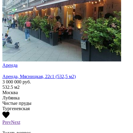
Аренда
Арен
Аренда, Мясницкая, 22с1 (532,5 м2)
Аренд
3 000 000
руб.
1 300
532.5
м2
210
м
Москва
Моск
Лубянка
Лубя
Чистые пруды
Тургеневская
Prev
Next
Задать вопрос