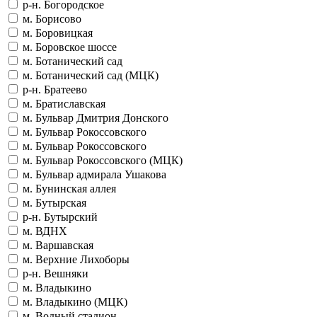
р-н. Богородское
м. Борисово
м. Боровицкая
м. Боровское шоссе
м. Ботанический сад
м. Ботанический сад (МЦК)
р-н. Братеево
м. Братиславская
м. Бульвар Дмитрия Донского
м. Бульвар Рокоссовского
м. Бульвар Рокоссовского
м. Бульвар Рокоссовского (МЦК)
м. Бульвар адмирала Ушакова
м. Бунинская аллея
м. Бутырская
р-н. Бутырский
м. ВДНХ
м. Варшавская
м. Верхние Лихоборы
р-н. Вешняки
м. Владыкино
м. Владыкино (МЦК)
м. Водный стадион