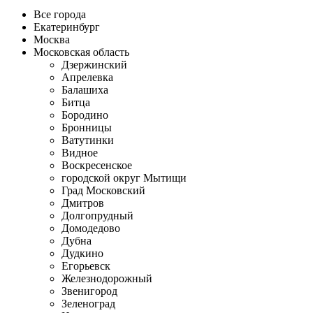
Все города
Екатеринбург
Москва
Московская область
Дзержинский
Апрелевка
Балашиха
Битца
Бородино
Бронницы
Ватутинки
Видное
Воскресенское
городской округ Мытищи
Град Московский
Дмитров
Долгопрудный
Домодедово
Дубна
Дудкино
Егорьевск
Железнодорожный
Звенигород
Зеленоград