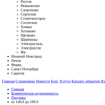
Реутов
Рязановское
Сапроново
Серпухов
Солнечногорск
Сосенское
Химки
Хотьково
Щёлково
Щербинка
Электросталь
Электроугли
Ям
Нижний Новгород
Пенза
Рязань
Санкт-Петербург
Саратов
Главная
О компании
Новости
Блог
Услуги
Каталог объектов
Из
Главная
Коммерческая недвижимость
Продажа
от 149.9 до 199.9