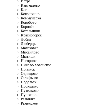
Истра
Картмазово
Клин
Кокошкино
Коммунарка
Коробово
Королёв
Котельники
Красногорск
Лобня
Люберцы
Малаховка
Мисайлово
Мытищи
Нагорное
Николо-Хованское
Ногинск
Одинцово
Остафьево
Подольск
Прокшино
Путилково
Пушкино
Развилка
Раменское